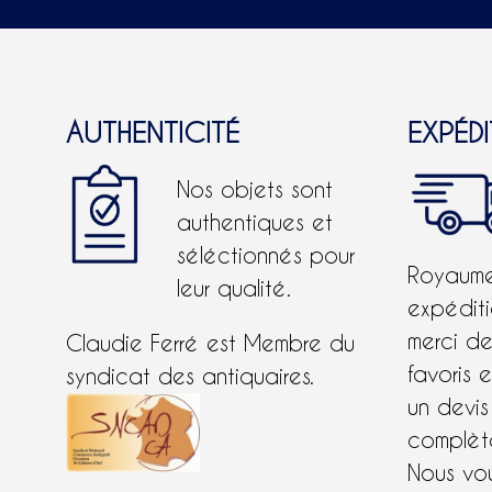
AUTHENTICITÉ
EXPÉD
Nos objets sont
authentiques et
séléctionnés pour
Royaume-
leur qualité.
expéditi
merci d
Claudie Ferré est Membre du
favoris 
syndicat des antiquaires.
un devis
complète
Nous vo