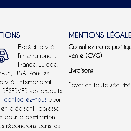
ITIONS
MENTIONS LÉGAL
Expéditions à
Consultez notre politiq
l’international :
vente (CVG)
France, Europe,
Livraisons
Uni, U.S.A.
Pour les
ons à l’international
Payer en toute sécurit
e RÉSERVER vos produits
et
contactez-nous
pour
 en précisant l’adresse
 pour la destination.
us répondrons dans les