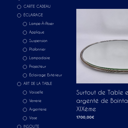
CARTE CADEAU
ÉCLAIRAGE
Lampe-À-Poser
Applique
Suspension
Plafonnier
Lampadaire
Projecteur
Éclairage Extérieur
ART DE LA TABLE
Surtout de Table 
Vaisselle
argenté de Bointab
Verrerie
XIXème
Argenterie
1700,00
€
Vase
AJOUTER AU PANIER
INSOLITE