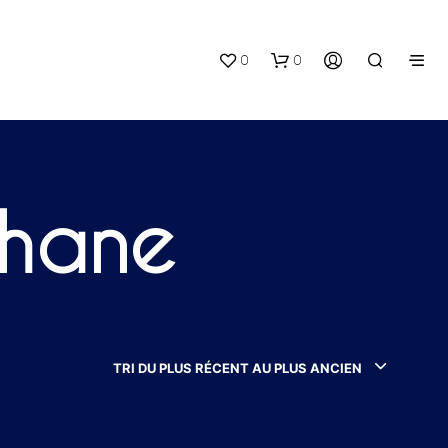
0
0
phane
V
O
T
R
TRI DU PLUS RÉCENT AU PLUS ANCIEN
E
P
A
N