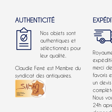
AUTHENTICITÉ
EXPÉD
Nos objets sont
authentiques et
séléctionnés pour
Royaume-
leur qualité.
expéditi
merci d
Claudie Ferré est Membre du
favoris 
syndicat des antiquaires.
un devis
complète
Nous vo
24h apr