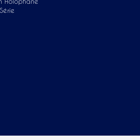
n Holophane
Série