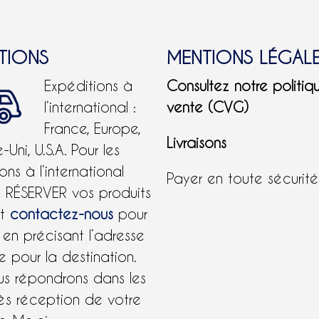
ITIONS
MENTIONS LÉGAL
Expéditions à
Consultez notre politiq
l’international :
vente (CVG)
France, Europe,
Livraisons
Uni, U.S.A.
Pour les
ons à l’international
Payer en toute sécurit
e RÉSERVER vos produits
et
contactez-nous
pour
 en précisant l’adresse
 pour la destination.
us répondrons dans les
ès réception de votre