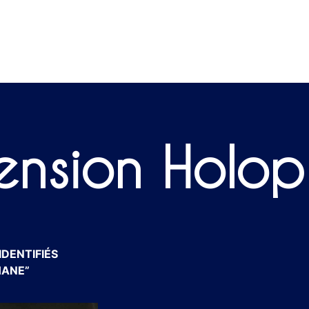
ension Holo
IDENTIFIÉS
HANE”