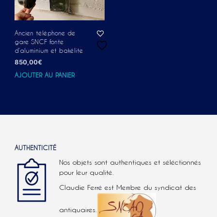
Ancien téléphone de
gare SNCF fonte
d’aluminium et bakélite
850,00
€
AJOUTER AU PANIER
AUTHENTICITÉ
Nos objets sont authentiques et séléctionnés
pour leur qualité.
Claudie Ferré est Membre du syndicat des
antiquaires.