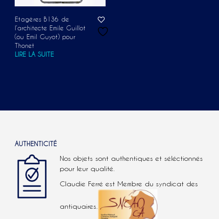
Etagères B136 de
l’architecte Emile Guillot
(ou Emil Guyot) pour
Thonet
LIRE LA SUITE
AUTHENTICITÉ
Nos objets sont authentiques et séléctionnés
pour leur qualité.
Claudie Ferré est Membre du syndicat des
antiquaires.