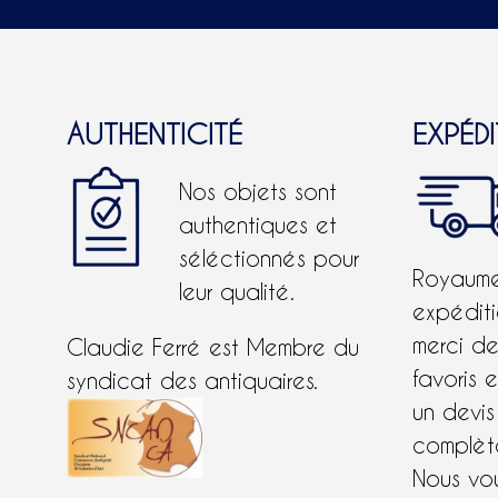
AUTHENTICITÉ
EXPÉD
Nos objets sont
authentiques et
séléctionnés pour
Royaume-
leur qualité.
expéditi
merci d
Claudie Ferré est Membre du
favoris 
syndicat des antiquaires.
un devis
complète
Nous vo