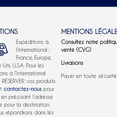
ITIONS
MENTIONS LÉGAL
Expéditions à
Consultez notre politiq
l’international :
vente (CVG)
France, Europe,
Livraisons
Uni, U.S.A.
Pour les
ons à l’international
Payer en toute sécurit
e RÉSERVER vos produits
et
contactez-nous
pour
 en précisant l’adresse
 pour la destination.
us répondrons dans les