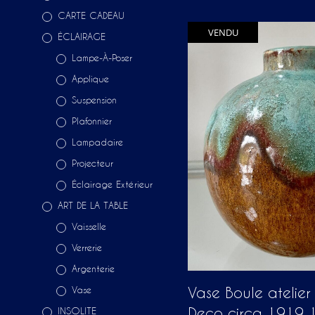
CARTE CADEAU
VENDU
ÉCLAIRAGE
Lampe-À-Poser
Applique
Suspension
Plafonnier
Lampadaire
Projecteur
Éclairage Extérieur
ART DE LA TABLE
Vaisselle
Verrerie
Argenterie
Vase Boule atelier
Vase
Deco circa 1919 
INSOLITE