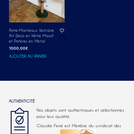
Porte-Manteaux Vestiaire
Art Déco en Hêtre Massif
et Patères en Métal
1000,00
€
AJOUTER AU PANIER
AUTHENTICITÉ
Nos objets sont authentiques et séléctionnés
pour leur qualité.
Claudie Ferré est Membre du syndicat des