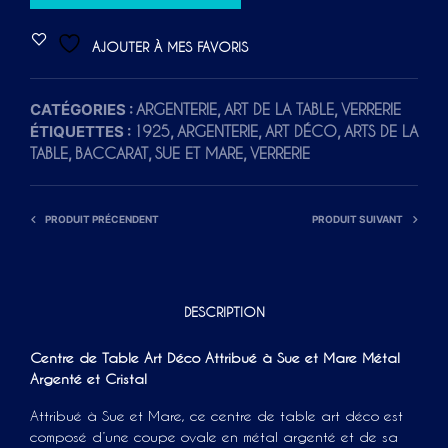
L
T
AJOUTER À MES FAVORIS
E
R
CATÉGORIES :
,
,
ARGENTERIE
ART DE LA TABLE
VERRERIE
N
ÉTIQUETTES :
,
,
,
1925
ARGENTERIE
ART DÉCO
ARTS DE LA
A
,
,
,
TABLE
BACCARAT
SUE ET MARE
VERRERIE
T
I
V
PRODUIT PRÉCENDENT
PRODUIT SUIVANT
E
:
DESCRIPTION
Centre de Table Art Déco Attribué à Sue et Mare Métal
Argenté et Cristal
Attribué à Sue et Mare, ce centre de table art déco est
composé d’une coupe ovale en métal argenté et de sa