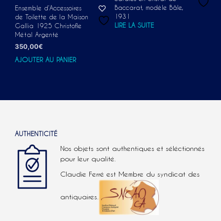
Baccarat, modèle Bâle,
Ensemble d’Accessoires
1931
de Toilette de la Maison
LIRE LA SUITE
Gallia 1925 Christofle
Métal Argenté
350,00
€
AJOUTER AU PANIER
AUTHENTICITÉ
Nos objets sont authentiques et séléctionnés
pour leur qualité.
Claudie Ferré est Membre du syndicat des
antiquaires.