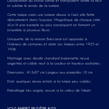
L’association du cristal satiné et transparent anime la fleur
et sublime le rendu de la lumière.
Cette lampe créer une lumière douce à l’oeil, elle flotte
délicatement dans l’espace. Magnifique de chaque côté
d’un lit par exemple ou plus conséquent en formant un
ensemble à plusieurs fleurs.
L’étiquette de la maison Baccarat est apposée à
l’intérieur de certaines et date ces lampes entre 1925 et
1936.
Montage avec douille standard baïonnette neuve
argentée et câble neuf à la couleur et hauteur souhaités.
Dimensions : H13xD7 cm Largeur aux pampilles 10 cm
Etat: quelques micros éclats à la tulipe peu visibles.
Emballage très soigné, assuré à la valeur de l’objet.
VOUS AIMEREZ PEUT-ÊTRE AUSSI…