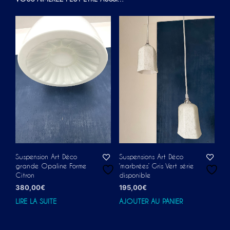
Suspension Art Déco
Suspensions Art Déco
grande Opaline Forme
‘marbrées’ Gris Vert série
Citron
disponible
380,00
€
195,00
€
LIRE LA SUITE
AJOUTER AU PANIER