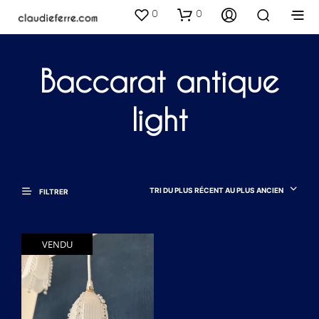
0
0
Baccarat antique
light
TRI DU PLUS RÉCENT AU PLUS ANCIEN
FILTRER
VENDU