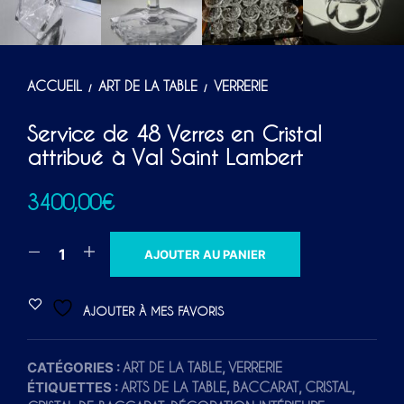
ACCUEIL
ART DE LA TABLE
VERRERIE
/
/
Service de 48 Verres en Cristal
attribué à Val Saint Lambert
3400,00
€
A
AJOUTER AU PANIER
L
T
AJOUTER À MES FAVORIS
E
R
CATÉGORIES :
,
ART DE LA TABLE
VERRERIE
N
ÉTIQUETTES :
,
,
,
ARTS DE LA TABLE
BACCARAT
CRISTAL
A