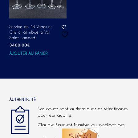
Service de 48 Verres en
Cristal attribué à Val
Saint Lambert
3400,00
€
AJOUTER AU PANIER
AUTHENTICITÉ
Nos objets sont authentiques et séléctionnés
pour leur qualité.
Claudie Ferré est Membre du syndicat des