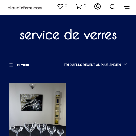
0
0
service de verres
TRI DU PLUS RÉCENT AU PLUS ANCIEN
FILTRER