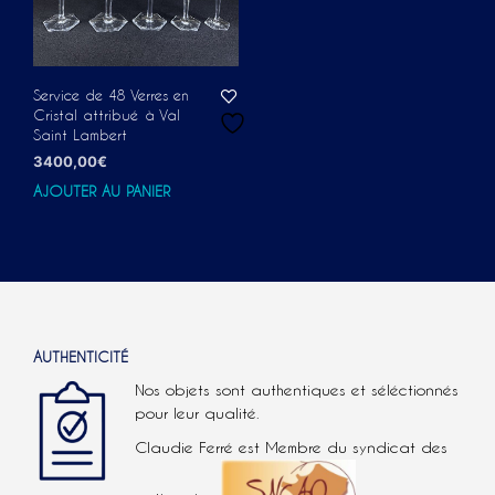
Service de 48 Verres en
Cristal attribué à Val
Saint Lambert
3400,00
€
AJOUTER AU PANIER
AUTHENTICITÉ
Nos objets sont authentiques et séléctionnés
pour leur qualité.
Claudie Ferré est Membre du syndicat des