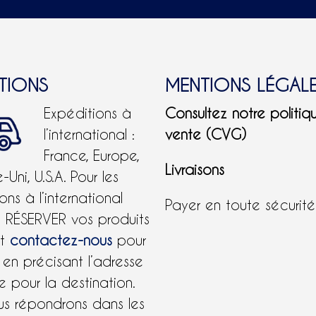
ITIONS
MENTIONS LÉGAL
Expéditions à
Consultez notre politiq
l’international :
vente (CVG)
France, Europe,
Livraisons
Uni, U.S.A.
Pour les
ons à l’international
Payer en toute sécurit
e RÉSERVER vos produits
et
contactez-nous
pour
 en précisant l’adresse
 pour la destination.
us répondrons dans les