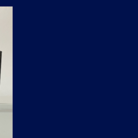
P
A
N
I
E
R
E
S
T
V
I
D
E
.