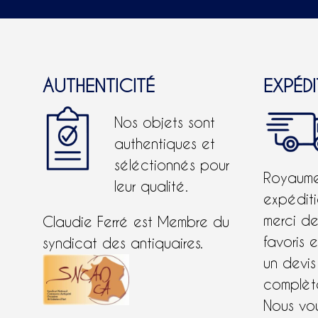
AUTHENTICITÉ
EXPÉD
Nos objets sont
authentiques et
séléctionnés pour
Royaume-
leur qualité.
expéditi
merci d
Claudie Ferré est Membre du
favoris 
syndicat des antiquaires.
un devis
complète
Nous vo