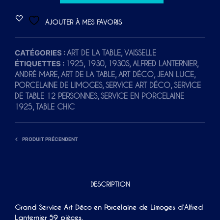
L
T
AJOUTER À MES FAVORIS
E
R
CATÉGORIES :
,
ART DE LA TABLE
VAISSELLE
N
ÉTIQUETTES :
,
,
,
,
1925
1930
1930S
ALFRED LANTERNIER
A
,
,
,
,
ANDRÉ MARE
ART DE LA TABLE
ART DÉCO
JEAN LUCE
T
,
,
PORCELAINE DE LIMOGES
SERVICE ART DÉCO
SERVICE
I
,
DE TABLE 12 PERSONNES
SERVICE EN PORCELAINE
V
,
1925
TABLE CHIC
E
:
PRODUIT PRÉCENDENT
DESCRIPTION
Grand Service Art Déco en Porcelaine de Limoges d’Alfred
Lanternier 59 pièces.