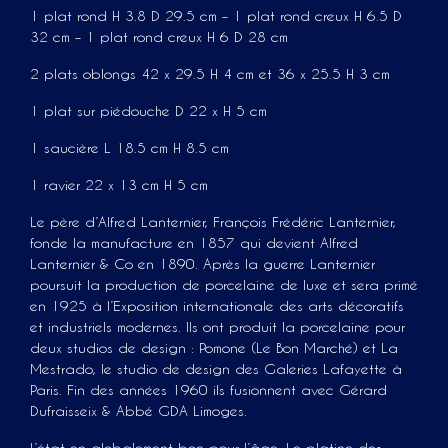
1 plat rond H 3.8 D 29.5 cm – 1 plat rond creux H 6.5 D
32 cm – 1 plat rond creux H 6 D 28 cm
2 plats oblongs 42 x 29.5 H 4 cm et 36 x 25.5 H 3 cm
1 plat sur piédouche D 22 x H 5 cm
1 saucière L 18.5 cm H 8.5 cm
1 ravier 22 x 13 cm H 5 cm
Le père d’Alfred Lanternier, François Frédéric Lanternier,
fonde la manufacture en 1857 qui devient Alfred
Lanternier & Co en 1890. Après la guerre Lanternier
poursuit la production de porcelaine de luxe et sera primé
en 1925 à l’Exposition internationale des arts décoratifs
et industriels modernes. Ils ont produit la porcelaine pour
deux studios de design : Pomone (Le Bon Marché) et La
Mestrado, le studio de design des Galeries Lafayette à
Paris. Fin des années 1960 ils fusionnent avec Gérard
Dufraisseix & Abbé GDA Limoges.
L’état en globalement bon pour l’âge. Le platine des