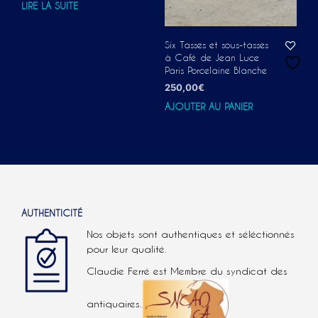
LIRE LA SUITE
Six Tasses et sous-tasses
à Café de Jean Luce
Paris Porcelaine Blanche
250,00
€
AJOUTER AU PANIER
AUTHENTICITÉ
Nos objets sont authentiques et séléctionnés
pour leur qualité.
Claudie Ferré est Membre du syndicat des
antiquaires.