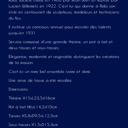
Robj, société créée en 1908 par Jean Born fut reprise par
Lucien Willemetz en 1922. C’est lui qui donne à Robj son
style en s’entourant de sculpteurs, modeleurs et techniciens
du feu.
Il institue un concours annuel pour recruter des talents
jusqu’en 1931.
Service composé d’une grande théière, un pot à lait et
deux tasses et sous-tasses.
Élégance, modernité et originalité distinguent les créations
de la maison.
C’est ici un rare bel ensemble ivoire et doré.
Une anse de tasse a été recollée.
Dimensions :
Théière H15xL23,5xl16cm
Pot à lait H6xL14,2xl10cm
Tasses H5,8xD9,5xL12,5cm
Sous-tasses H1,5xD15,3cm