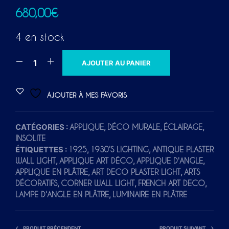
680,00
€
4 en stock
A
AJOUTER AU PANIER
L
T
AJOUTER À MES FAVORIS
E
R
CATÉGORIES :
,
,
,
APPLIQUE
DÉCO MURALE
ÉCLAIRAGE
N
INSOLITE
A
ÉTIQUETTES :
,
,
1925
1930'S LIGHTING
ANTIQUE PLASTER
T
,
,
,
WALL LIGHT
APPLIQUE ART DÉCO
APPLIQUE D'ANGLE
I
,
,
APPLIQUE EN PLÂTRE
ART DECO PLASTER LIGHT
ARTS
V
,
,
,
DÉCORATIFS
CORNER WALL LIGHT
FRENCH ART DECO
,
E
LAMPE D'ANGLE EN PLÂTRE
LUMINAIRE EN PLÂTRE
:
PRODUIT PRÉCENDENT
PRODUIT SUIVANT