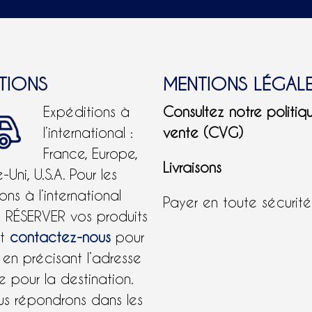
ITIONS
MENTIONS LÉGAL
Expéditions à
Consultez notre politiq
l’international :
vente (CVG)
France, Europe,
Livraisons
Uni, U.S.A.
Pour les
ons à l’international
Payer en toute sécurit
e RÉSERVER vos produits
et
contactez-nous
pour
 en précisant l’adresse
 pour la destination.
us répondrons dans les