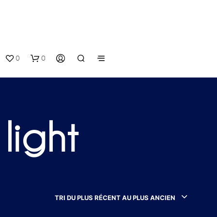
0
0
light
V
O
T
TRI DU PLUS RÉCENT AU PLUS ANCIEN
R
E