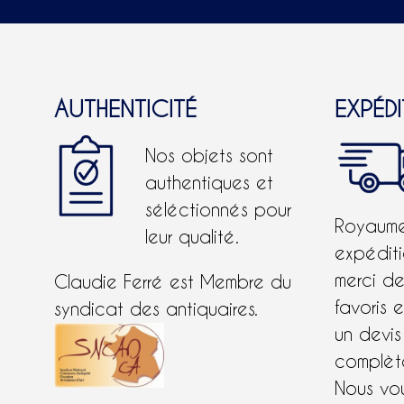
AUTHENTICITÉ
EXPÉD
Nos objets sont
authentiques et
séléctionnés pour
Royaume-
leur qualité.
expéditi
merci d
Claudie Ferré est Membre du
favoris 
syndicat des antiquaires.
un devis
complète
Nous vo