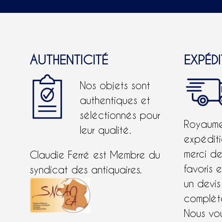
AUTHENTICITÉ
EXPÉD
Nos objets sont
authentiques et
séléctionnés pour
Royaume-
leur qualité.
expéditi
merci d
Claudie Ferré est Membre du
favoris 
syndicat des antiquaires.
un devis
complète
Nous vo