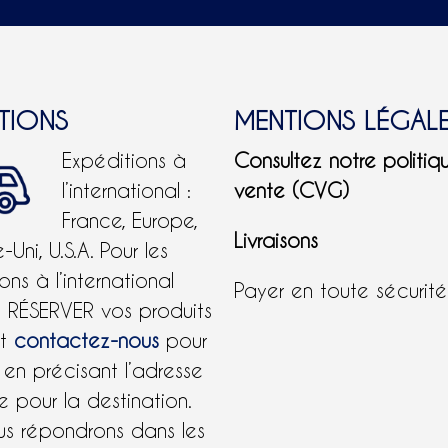
ITIONS
MENTIONS LÉGAL
Expéditions à
Consultez notre politiq
l’international :
vente (CVG)
France, Europe,
Livraisons
Uni, U.S.A.
Pour les
ons à l’international
Payer en toute sécurit
e RÉSERVER vos produits
et
contactez-nous
pour
 en précisant l’adresse
 pour la destination.
us répondrons dans les