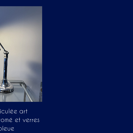
iculée art
romé et verres
bleue