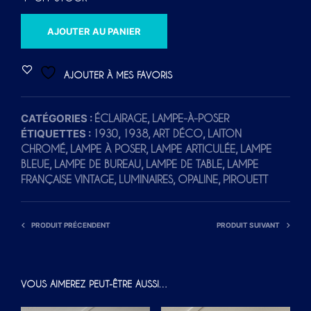
A
AJOUTER AU PANIER
L
T
AJOUTER À MES FAVORIS
E
R
CATÉGORIES :
,
ÉCLAIRAGE
LAMPE-À-POSER
N
ÉTIQUETTES :
,
,
,
1930
1938
ART DÉCO
LAITON
A
,
,
,
CHROMÉ
LAMPE À POSER
LAMPE ARTICULÉE
LAMPE
T
,
,
,
BLEUE
LAMPE DE BUREAU
LAMPE DE TABLE
LAMPE
I
,
,
,
FRANÇAISE VINTAGE
LUMINAIRES
OPALINE
PIROUETT
V
E
PRODUIT PRÉCENDENT
PRODUIT SUIVANT
:
VOUS AIMEREZ PEUT-ÊTRE AUSSI…