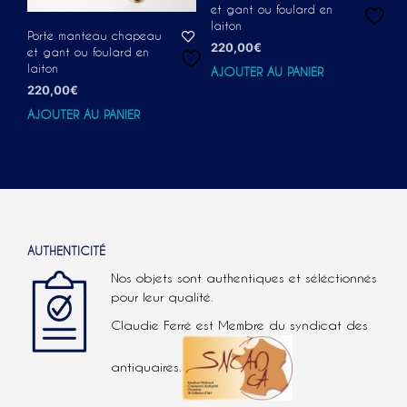
et gant ou foulard en
laiton
Porte manteau chapeau
220,00
€
et gant ou foulard en
laiton
AJOUTER AU PANIER
220,00
€
AJOUTER AU PANIER
AUTHENTICITÉ
Nos objets sont authentiques et séléctionnés
pour leur qualité.
Claudie Ferré est Membre du syndicat des
antiquaires.