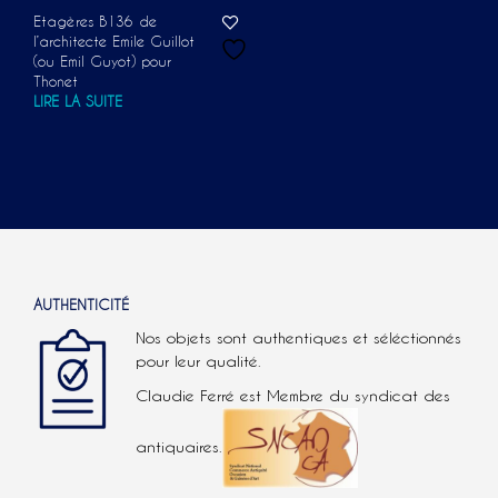
Etagères B136 de
l’architecte Emile Guillot
(ou Emil Guyot) pour
Thonet
LIRE LA SUITE
AUTHENTICITÉ
Nos objets sont authentiques et séléctionnés
pour leur qualité.
Claudie Ferré est Membre du syndicat des
antiquaires.