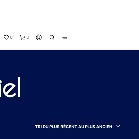
0
0
el
V
O
T
TRI DU PLUS RÉCENT AU PLUS ANCIEN
R
E