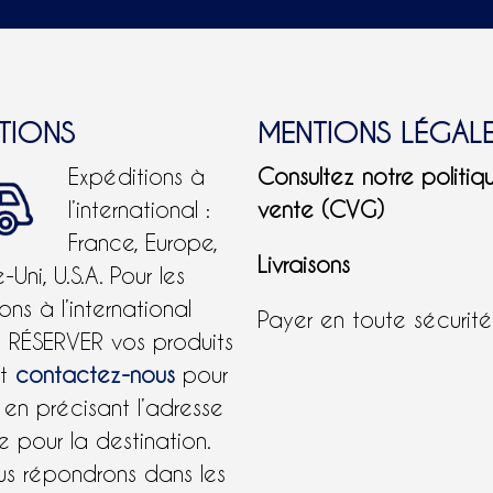
ITIONS
MENTIONS LÉGAL
Expéditions à
Consultez notre politiq
l’international :
vente (CVG)
France, Europe,
Livraisons
Uni, U.S.A.
Pour les
ons à l’international
Payer en toute sécurit
e RÉSERVER vos produits
et
contactez-nous
pour
 en précisant l’adresse
 pour la destination.
us répondrons dans les