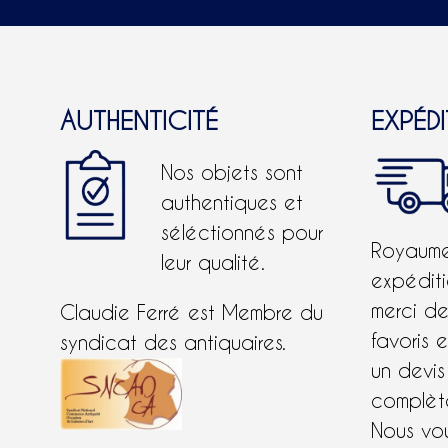
AUTHENTICITÉ
EXPÉD
Nos objets sont
authentiques et
séléctionnés pour
Royaume-
leur qualité.
expéditi
merci d
Claudie Ferré est Membre du
favoris 
syndicat des antiquaires.
un devis
complète
Nous vo