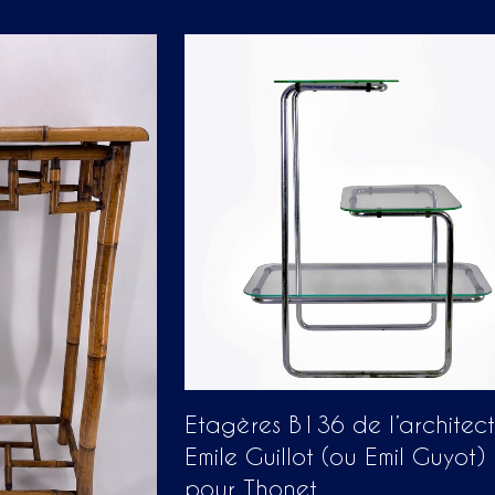
Etagères B136 de l’architec
Emile Guillot (ou Emil Guyot)
pour Thonet