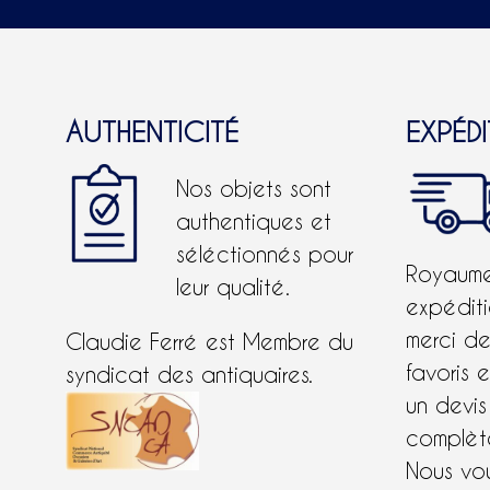
chois
sur
la
pag
AUTHENTICITÉ
EXPÉD
du
produ
Nos objets sont
authentiques et
séléctionnés pour
Royaume-
leur qualité.
expéditi
merci d
Claudie Ferré est Membre du
favoris 
syndicat des antiquaires.
un devis
complète
Nous vo