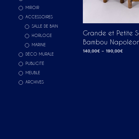
MIROIR
ACCESSOIRES
SALLE DE BAIN
Grande et Petite S
HORLOGE
Bambou Napoléon 
MARINE
Plage
140,00
€
–
190,00
€
DÉCO MURALE
de
CHOIX DES OPTIONS
Ce
prix :
PUBLICITÉ
140,00
produ
MEUBLE
à
a
190,00
ARCHIVES
plusi
variat
Les
optio
peuv
être