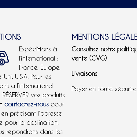
ies
e
ITIONS
MENTIONS LÉGAL
Expéditions à
Consultez notre politiq
it
l’international :
vente (CVG)
France, Europe,
Livraisons
Uni, U.S.A.
Pour les
ons à l’international
Payer en toute sécurit
e RÉSERVER vos produits
et
contactez-nous
pour
 en précisant l’adresse
 pour la destination.
us répondrons dans les