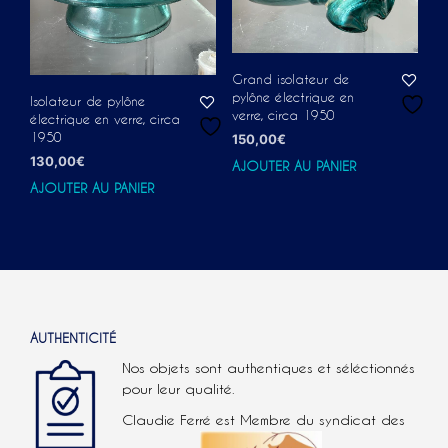
Grand isolateur de
pylône électrique en
Isolateur de pylône
verre, circa 1950
électrique en verre, circa
1950
150,00
€
130,00
€
AJOUTER AU PANIER
AJOUTER AU PANIER
AUTHENTICITÉ
Nos objets sont authentiques et séléctionnés
pour leur qualité.
Claudie Ferré est Membre du syndicat des