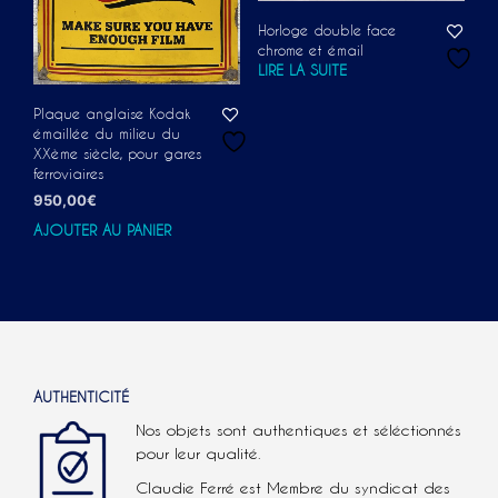
Horloge double face
chrome et émail
LIRE LA SUITE
Plaque anglaise Kodak
émaillée du milieu du
XXème siècle, pour gares
ferroviaires
950,00
€
AJOUTER AU PANIER
AUTHENTICITÉ
Nos objets sont authentiques et séléctionnés
pour leur qualité.
Claudie Ferré est Membre du syndicat des