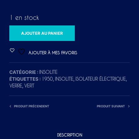
1 en stock
A
AJOUTER AU PANIER
L
T
AJOUTER À MES FAVORIS
E
R
CATÉGORIE :
INSOLITE
N
ÉTIQUETTES :
,
,
,
1950
INSOLITE
ISOLATEUR ÉLECTRIQUE
A
,
VERRE
VERT
T
I
V
PRODUIT PRÉCENDENT
PRODUIT SUIVANT
E
:
DESCRIPTION