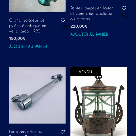
Petites lampes en laiton
et verre strié, applique
ou à poser
Grand isolateur de
pylône électrique en
220,00
€
verre, circa 1950
AJOUTER AU PANIER
150,00
€
AJOUTER AU PANIER
VENDU
Porte-serviettes ou