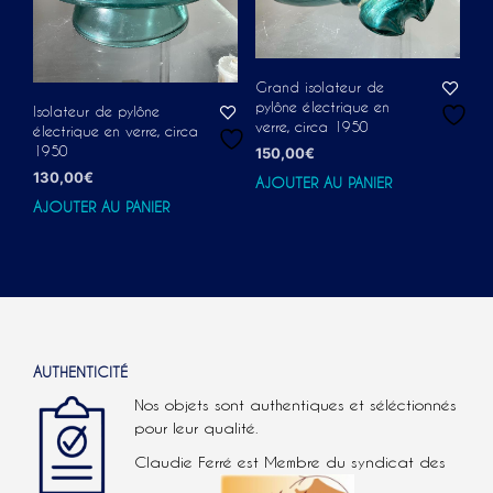
Grand isolateur de
pylône électrique en
Isolateur de pylône
verre, circa 1950
électrique en verre, circa
1950
150,00
€
130,00
€
AJOUTER AU PANIER
AJOUTER AU PANIER
AUTHENTICITÉ
Nos objets sont authentiques et séléctionnés
pour leur qualité.
Claudie Ferré est Membre du syndicat des