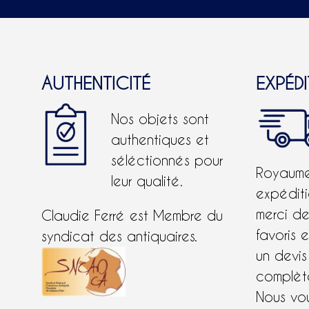
AUTHENTICITÉ
EXPÉD
Nos objets sont
authentiques et
séléctionnés pour
Royaume-
leur qualité.
expéditi
merci d
Claudie Ferré est Membre du
favoris 
syndicat des antiquaires.
un devis
complète
Nous vo