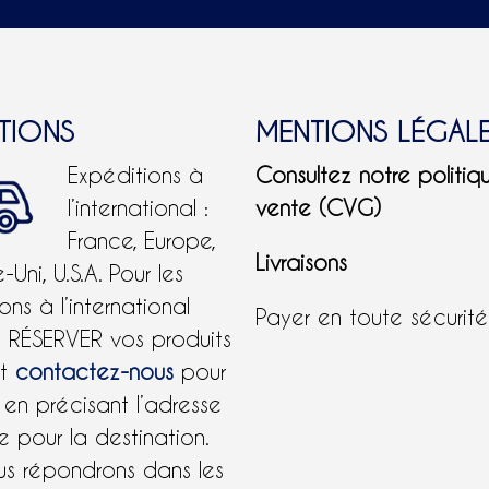
ITIONS
MENTIONS LÉGAL
Expéditions à
Consultez notre politiq
l’international :
vente (CVG)
France, Europe,
Livraisons
Uni, U.S.A.
Pour les
ons à l’international
Payer en toute sécurit
e RÉSERVER vos produits
et
contactez-nous
pour
 en précisant l’adresse
 pour la destination.
us répondrons dans les