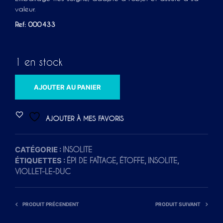
valeur.
Ref: 000433
1 en stock
A
AJOUTER AU PANIER
L
T
AJOUTER À MES FAVORIS
E
R
CATÉGORIE :
INSOLITE
N
ÉTIQUETTES :
,
,
,
ÉPI DE FAÎTAGE
ÉTOFFE
INSOLITE
A
VIOLLET-LE-DUC
T
I
V
PRODUIT PRÉCENDENT
PRODUIT SUIVANT
E